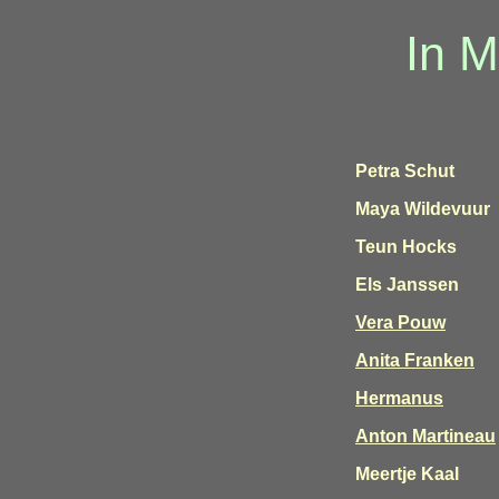
In 
Petra Schut
Maya Wildevuur
Teun Hocks
Els Janssen
Vera Pouw
Anita Fra
nken
Hermanus
Anton M
artine
au
Meertje Kaal