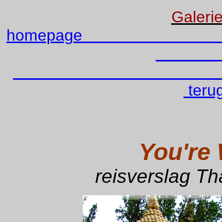
Galerie
hom
terug
You're 
reisverslag Th