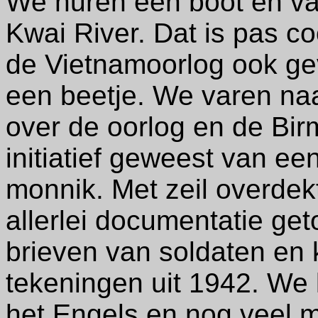
We huren een boot en var
Kwai River. Dat is pas c
de Vietnamoorlog ook ge
een beetje. We varen na
over de oorlog en de Birm
initiatief geweest van e
monnik. Met zeil overde
allerlei documentatie geto
brieven van soldaten en 
tekeningen uit 1942. We 
het Engels en nog veel m