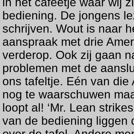
in het cafeetje waar wij z
bediening. De jongens lez
schrijven. Wout is naar h
aanspraak met drie Ameri
verderop. Ook zij gaan 
problemen met de aanslu
ons tafeltje. Eén van di
nog te waarschuwen maar h
loopt al!
‘Mr. Lean strikes
van de bediening liggen 
over de tafel.
Andere men